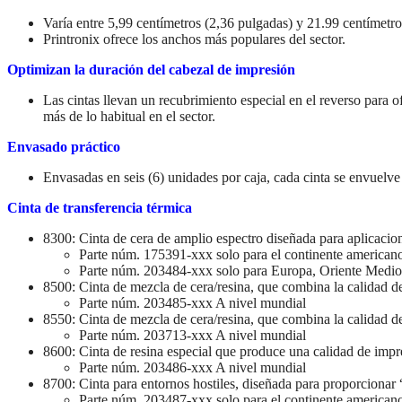
Varía entre 5,99 centímetros (2,36 pulgadas) y 21.99 centímetro
Printronix ofrece los anchos más populares del sector.
Optimizan la duración del cabezal de impresión
Las cintas llevan un recubrimiento especial en el reverso para 
más de lo habitual en el sector.
Envasado práctico
Envasadas en seis (6) unidades por caja, cada cinta se envuelv
Cinta de transferencia térmica
8300: Cinta de cera de amplio espectro diseñada para aplicacion
Parte núm. 175391-xxx solo para el continente american
Parte núm. 203484-xxx solo para Europa, Oriente Medio
8500: Cinta de mezcla de cera/resina, que combina la calidad d
Parte núm. 203485-xxx A nivel mundial
8550: Cinta de mezcla de cera/resina, que combina la calidad de
Parte núm. 203713-xxx A nivel mundial
8600: Cinta de resina especial que produce una calidad de impre
Parte núm. 203486-xxx A nivel mundial
8700: Cinta para entornos hostiles, diseñada para proporcionar “
Parte núm. 203487-xxx solo para el continente american